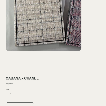
CABANA x CHANEL
Prezzo
1999,00 MXN
Cover