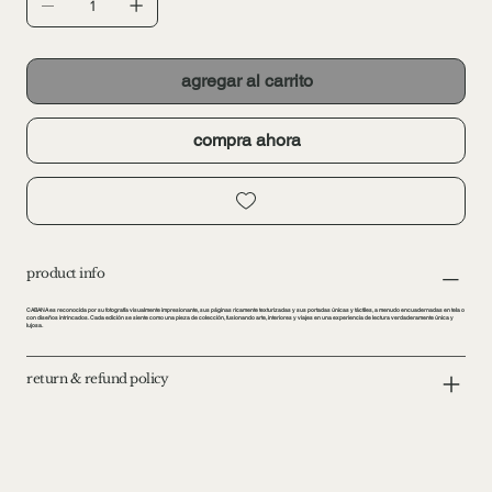
agregar al carrito
compra ahora
product info
CABANA es reconocida por su fotografía visualmente impresionante, sus páginas ricamente texturizadas y sus portadas únicas y táctiles, a menudo encuadernadas en tela o
con diseños intrincados. Cada edición se siente como una pieza de colección, fusionando arte, interiores y viajes en una experiencia de lectura verdaderamente única y
lujosa.
return & refund policy