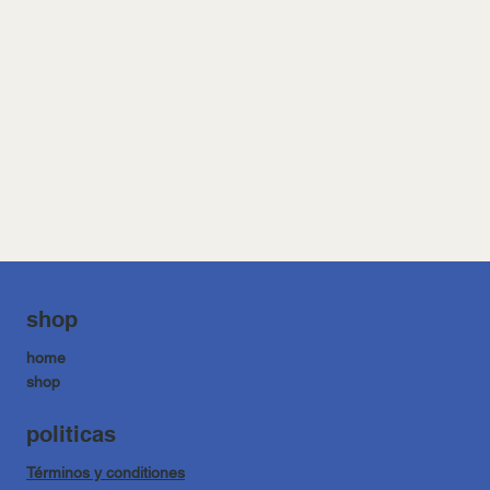
shop
home
shop
politicas
Términos y conditiones