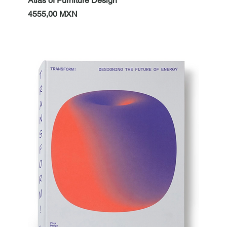
Atlas of Furniture Design
Prezzo
4555,00 MXN