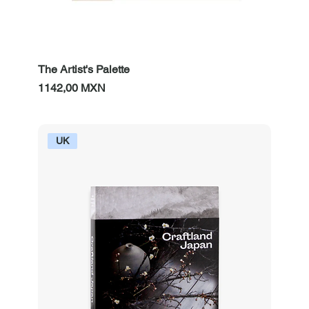
The Artist's Palette
Prezzo
1142,00 MXN
UK