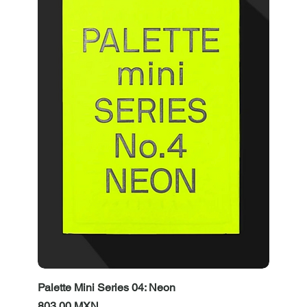
Palette Mini Series 04: Neon
Prezzo
803,00 MXN