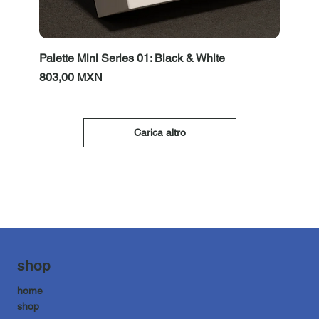
Palette Mini Series 01: Black & White
Prezzo
803,00 MXN
Carica altro
shop
home
shop