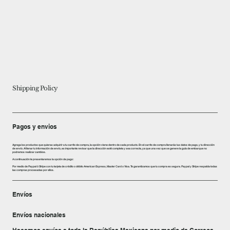
Shipping Policy
Pagos y envios
Agrega los productos que quieras adquirir a tu carrito de compra, la opción viene dentro de cada producto. En el carrito de compra llenarás tus datos de pago, y tu dirección
de envío. Al llenar tu información de envío, es importante revisar que la dirección esté completa y sea correcta, ya que una vez que se genere la guía de embarque no
podremos realizar cambios.
A continuación te presentaremos la opción de pago:
Por medio de Paypal ó Stripe con tu tarjeta de crédito o débito American Express, Master Card o Visa. Te garantizamos que tu compra es segura. Paypal y Stripe respalda todas
las compras procesadas por ellos.
Envíos
Envíos nacionales