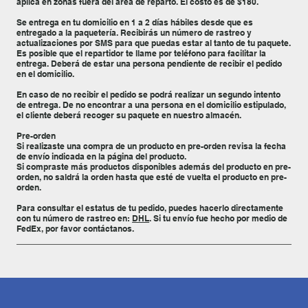
aplica en zonas fuera del área de reparto. El costo es de $180.
Se entrega en tu domicilio en 1 a 2 días hábiles desde que es
entregado a la paquetería. Recibirás un número de rastreo y
actualizaciones por SMS para que puedas estar al tanto de tu paquete.
Es posible que el repartidor te llame por teléfono para facilitar la
entrega. Deberá de estar una persona pendiente de recibir el pedido
en el domicilio.
En caso de no recibir el pedido se podrá realizar un segundo intento
de entrega. De no encontrar a una persona en el domicilio estipulado,
el cliente deberá recoger su paquete en nuestro almacén.
Pre-orden
Si realizaste una compra de un producto en pre-orden revisa la fecha
de envío indicada en la página del producto.
Si compraste más productos disponibles además del producto en pre-
orden, no saldrá la orden hasta que esté de vuelta el producto en pre-
orden.
Para consultar el estatus de tu pedido, puedes hacerlo directamente
con tu número de rastreo en:
DHL
. Si tu envío fue hecho por medio de
FedEx, por favor contáctanos.