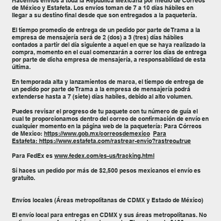
Hacemos envíos a toda la República Mexicana por medio de Correos
de México y Estafeta. Los envíos toman de 7 a 10 días hábiles en
llegar a su destino final desde que son entregados a la paquetería.
El tiempo promedio de entrega de un pedido por parte de Trama a la
empresa de mensajería será de 2 (dos) a 3 (tres) días hábiles
contados a partir del día siguiente a aquel en que se haya realizado la
compra, momento en el cual comenzarán a correr los días de entrega
por parte de dicha empresa de mensajería, a responsabilidad de esta
última.
En temporada alta y lanzamientos de marca, el tiempo de entrega de
un pedido por parte de Trama a la empresa de mensajería podrá
extenderse hasta a 7 (siete) días habiles, debido al alto volumen.
Puedes revisar el progreso de tu paquete con tu número de guía el
cual te proporcionamos dentro del correo de confirmación de envío en
cualquier momento en la página web de la paquetería: Para Córreos
de Mexico:
https://www.gob.mx/correosdemexico
Para
Estafeta: https://www.estafeta.com/rastrear-envio?rastreo=true
Para FedEx es
www.fedex.com/es-us/tracking.html
Si haces un pedido por más de $2,500 pesos mexicanos el envío es
gratuito.
Envíos locales (Áreas metropolitanas de CDMX y Estado de México)
El envío local para entregas en CDMX y sus áreas metropolitanas. No