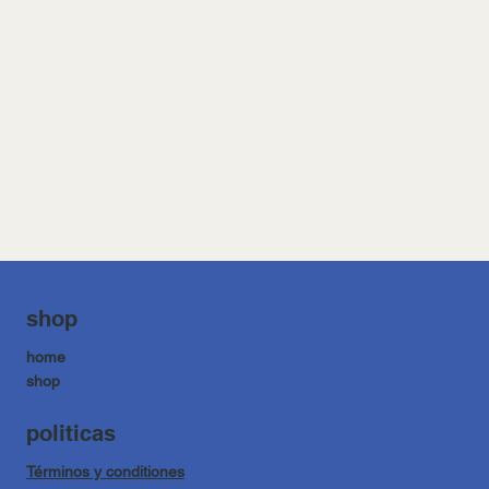
shop
home
shop
politicas
Términos y conditiones