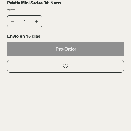
Palette Mini Series 04: Neon
Price
MX$803.00
Envio en 15 dias
Pre-Order