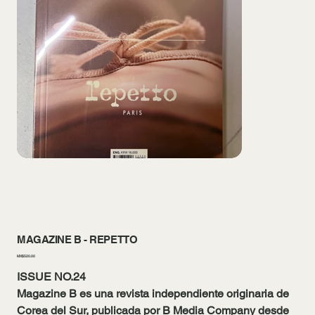
MAGAZINE B - REPETTO
Price
MX$520.00
ISSUE NO.24
Magazine B
es una revista independiente originaria de
Corea del Sur, publicada por B Media Company desde