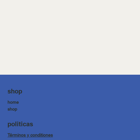
shop
home
shop
politicas
Términos y conditiones