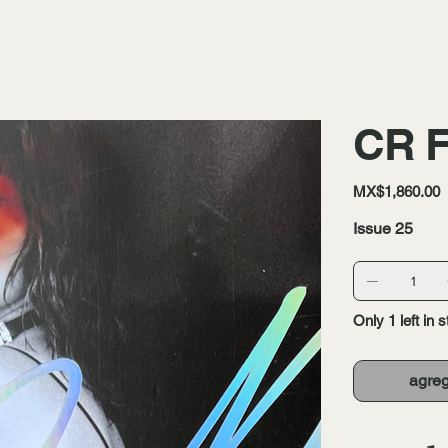
CR F
Price
MX$1,860.00
Issue 25
Only 1 left in 
agreg