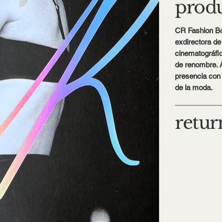
produ
CR Fashion B
exdirectora d
cinematográfic
de renombre. 
presencia con 
de la moda.
retur