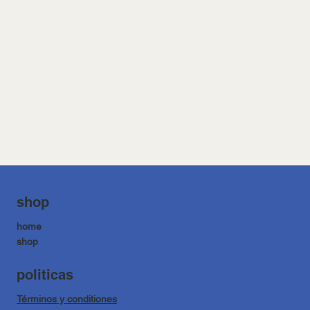
shop
home
shop
politicas
Términos y conditiones