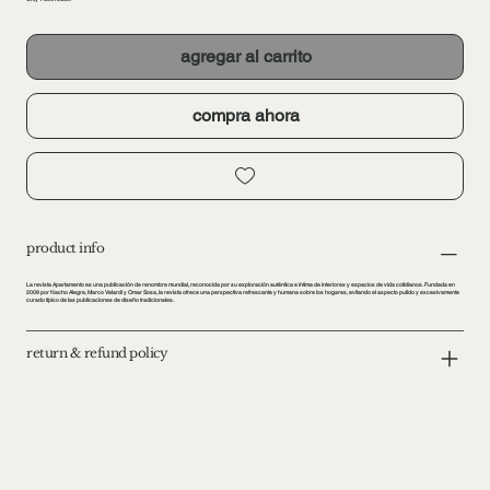
agregar al carrito
compra ahora
product info
La revista Apartamento es una publicación de renombre mundial, reconocida por su exploración auténtica e íntima de interiores y espacios de vida cotidianos. Fundada en
2008 por Nacho Alegre, Marco Velardi y Omar Sosa, la revista ofrece una perspectiva refrescante y humana sobre los hogares, evitando el aspecto pulido y excesivamente
curado típico de las publicaciones de diseño tradicionales.
return & refund policy