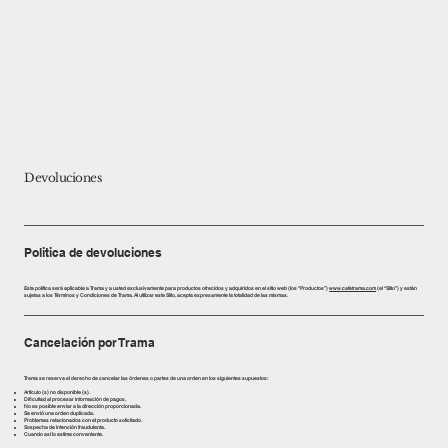
Devoluciones
Politica de devoluciones
Esta política será aplicable a Trama y a usted exclusivamente para productos ofrecidos y adquiridos en el sitio web (los “Productos”)
www.cafetrama.com
(el “Sitio”) y están
sujetas a los Términos y Condiciones de Trama. Al utilizar este Sitio, acepta expresamente la totalidad de las mismas.
Cancelación por Trama
Trama se reserva el derecho de cancelar las órdenes o partes de una orden en los siguientes supuestos:
Artículo (s) no disponible (s).
Dificultad al procesar información de pagos.
No es posible enviar a la dirección proporcionada.
Se envió una orden duplicada.
Problemas relacionados con el producto solicitado.
Sospecha de intención fraudulenta.
Cuando así lo estime conveniente.