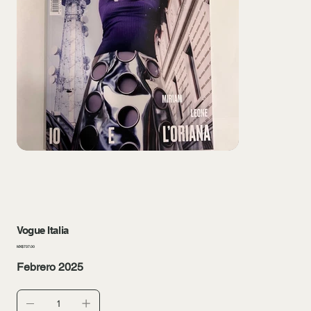
Vogue Italia
價
MX$737.00
格
Febrero 2025