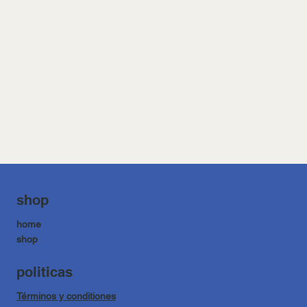
shop
home
shop
politicas
Términos y conditiones