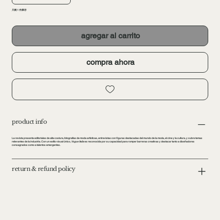
只剩 1 件庫存
agregar al carrito
compra ahora
product info
La revista presenta editoriales de alta costura, fotografías de moda artísticas, entrevistas con figuras destacadas del mundo de la moda, el cine y la cultura, y cubre temas
relevantes de la industria. Con un estilo visual único,
Vogue Italia
es reconocida por su capacidad para romper barreras creativas y destacar tanto a diseñadores
consagrados como a talentos emergentes.
return & refund policy