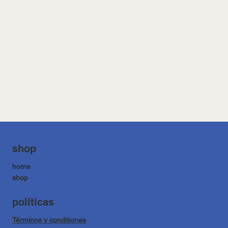
shop
home
shop
politicas
Términos y conditiones