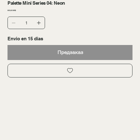
Palette Mini Series 04: Neon
Цена
803,00 MX$
Envio en 15 dias
Предзаказ