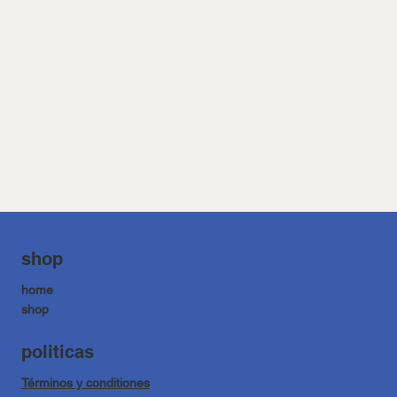
shop
home
shop
politicas
Términos y conditiones