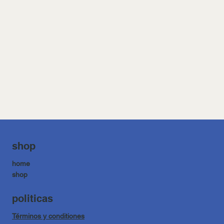
shop
home
shop
politicas
Términos y conditiones