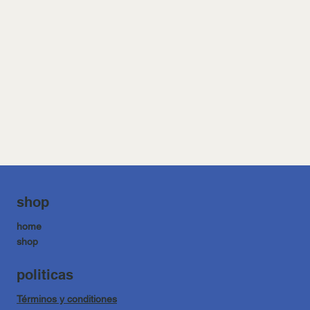
shop
home
shop
politicas
Términos y conditiones