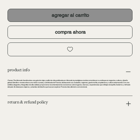
agregar al carrito
compra ahora
product info
France: The Monocle Handbook
es una guía de viaje y estilo de vida publicada por
Monocle
, la prestigiosa revista conocida por su enfoque en negocios, cultura y diseño
global. Este libro-revista ofrece una visión curada y sofisticada de Francia, destacando sus ciudades, regiones, gastronomía, arquitectura y cultura empresarial. Con una
estética elegante y fotografías de alta calidad, proporciona recomendaciones exclusivas sobre lugares, marcas y experiencias que reflejan el espíritu moderno y refinado
del país. Es ideal para viajeros y amantes del diseño que buscan explorar Francia más allá de lo convencional.
return & refund policy