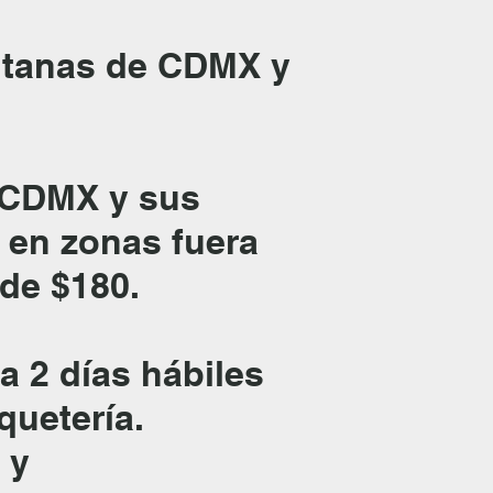
litanas de CDMX y
n CDMX y sus
a en zonas fuera
 de $180.
a 2 días hábiles
quetería.
 y