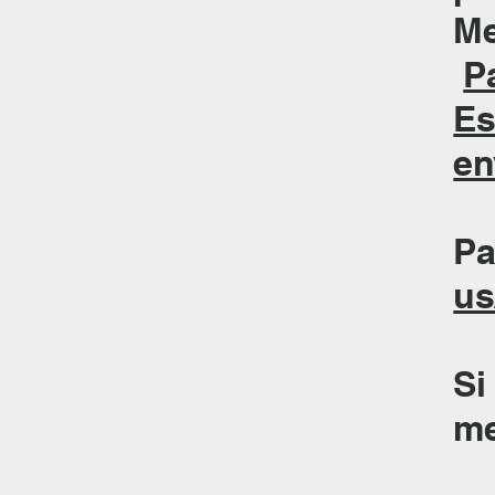
Me
P
Es
en
Pa
us
Si
me