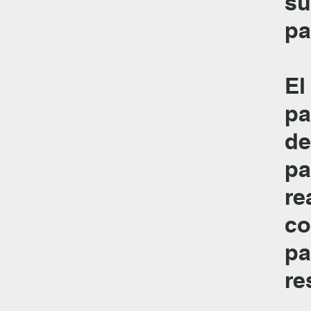
su
pa
El
pa
de
pa
re
co
pa
re