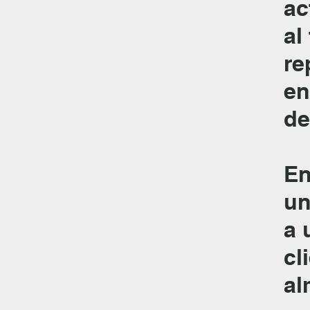
ac
al
re
en
de
En
un
a 
cl
al