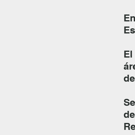
En
Es
El
ár
de
Se
de
Re