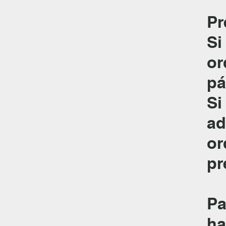
Pr
Si
or
pá
Si
ad
or
pr
Pa
ha