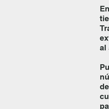
En
ti
Tr
ex
al
Pu
nú
de
cu
pa