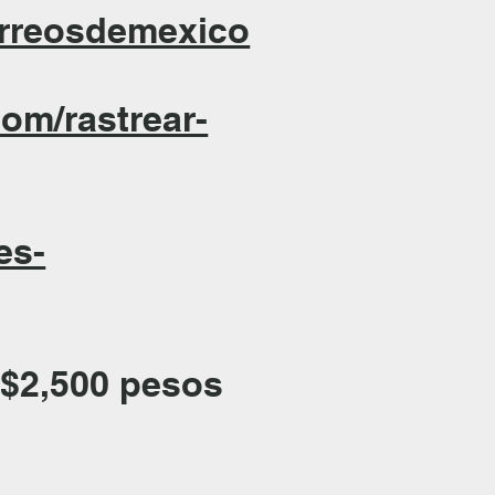
orreosdemexico
com/rastrear-
es-
 $2,500 pesos
.