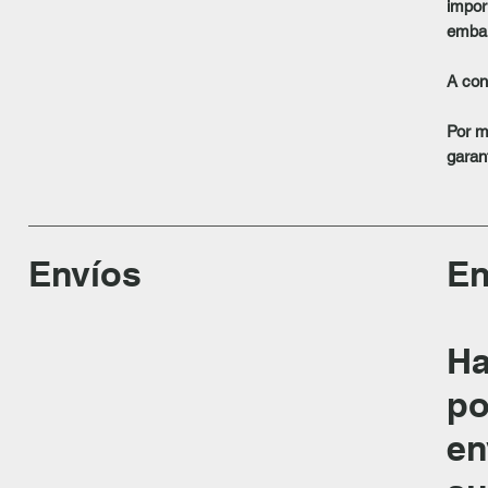
impor
embar
A con
Por m
garan
Envíos
En
Ha
po
en