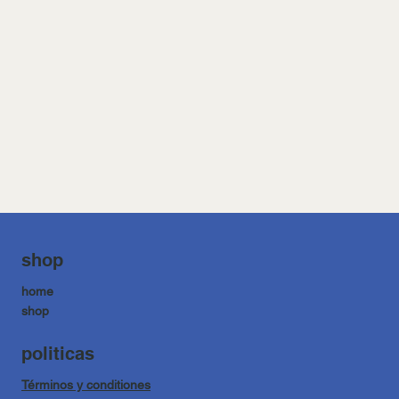
shop
home
shop
politicas
Términos y conditiones