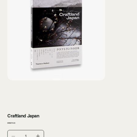
Craftland Japan
価
MX$870.00
格