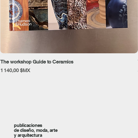
The workshop Guide to Ceramics
Prix
1 140,00 $MX
publicaciones
de diseño, moda, arte
y arquitectura