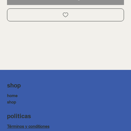
shop
home
shop
politicas
Términos y conditiones