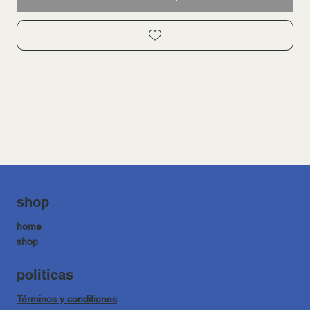
shop
home
shop
politicas
Términos y conditiones