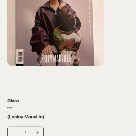
Glass
Precio
$631.00
(Lesley Manville)