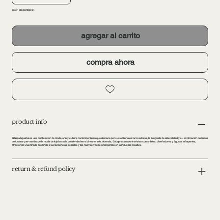
Solo 1 disponible(s)
agregar al carrito
compra ahora
product info
Glass Magazine
es una publicación de moda, arte y cultura contemporánea que destaca por sus editoriales innovadoras, la fotografía de alta calidad y su exploración de temas
culturales que van desde la moda de lujo hasta la creatividad en el cine y el arte. Además,
Glass
presenta entrevistas con artistas, diseñadores y figuras influyentes,
ofreciendo una mirada profunda a las tendencias actuales y las nuevas voces emergentes en la industria creativa.
return & refund policy