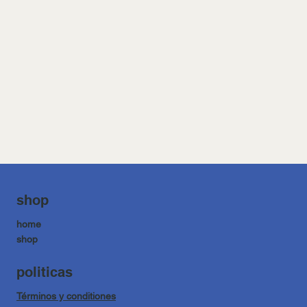
shop
home
shop
politicas
Términos y conditiones